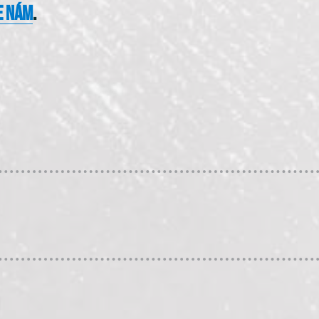
e nám
.