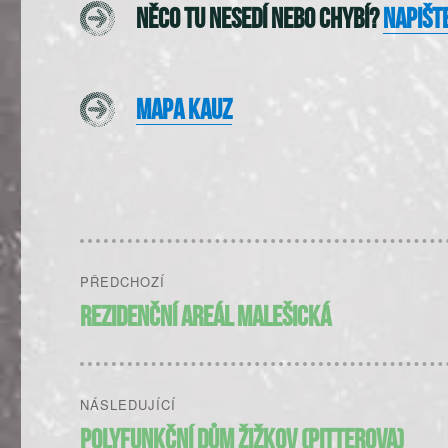
Něco tu nesedí nebo chybí?
Napišt
Mapa kauz
Navigace
PŘEDCHOZÍ
pro
Předchozí
Rezidenční areál Malešická
příspěvek:
příspěvek
NÁSLEDUJÍCÍ
Následující
Polyfunkční dům Žižkov (Pitterova)