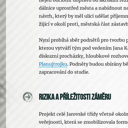
dálnice uprostřed města a nabídnout no
návrh, který by měl ulici udělat příjem
žijící v okolí proti, městská část zásta
Nyní probíhá sběr podnětů pro tvorbu p
kterou vytváří tým pod vedením Jana Kas
diskuzní procházky, hloubkové rozhovor
Planujtrojku
. Podněty budou sbírány bě
zapracování do studie.
Rizika a příležitosti záměru
Projekt celé Jarovské třídy včetně oko
veřejnosti, která se zmobilizovala fo