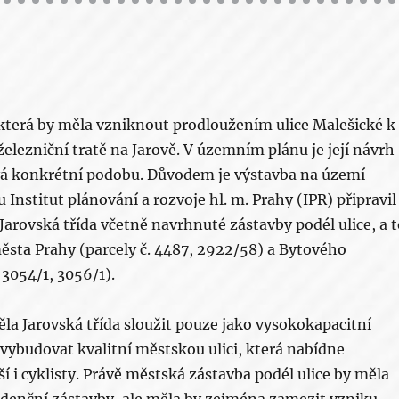
, která by měla vzniknout prodloužením ulice Malešické k
elezniční tratě na Jarově. V územním plánu je její návrh
stává konkrétní podobu. Důvodem je výstavba na území
Institut plánování a rozvoje hl. m. Prahy (IPR) připravil
 Jarovská třída včetně navrhnuté zástavby podél ulice, a 
ěsta Prahy (parcely č. 4487, 2922/58) a Bytového
 3054/1, 3056/1).
ěla Jarovská třída sloužit pouze jako vysokokapacitní
vybudovat kvalitní městskou ulici, která nabídne
 i cyklisty. Právě městská zástavba podél ulice by měla
idenční zástavby, ale měla by zejména zamezit vzniku