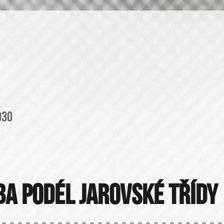
030
ba podél Jarovské třídy