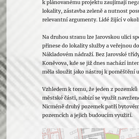
k plánovanému projektu zaujímají nega
lokality, zástavba zeleně a nutnost pos
relevantní argumenty. Lidé žijící v oko
Na druhou stranu lze Jarovskou ulici s
přinese do lokality služby a veřejnou d
Nákladovém nádraží. Bez Jarovské třídy
Koněvova, kde se již dnes nachází inte
měla sloužit jako nástroj k poměštění u
Vzhledem k tomu, že jeden z pozemků (
městské části, nabízí se využít navrže
Nicméně druhý pozemek patří bytovému
pozemcích a jejich budoucím využití.