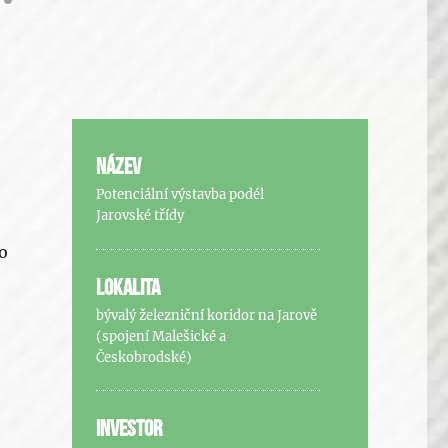
NÁZEV
Potenciální výstavba podél
Jarovské třídy
to
LOKALITA
bývalý železniční koridor na Jarově
(spojení Malešické a
Českobrodské)
INVESTOR