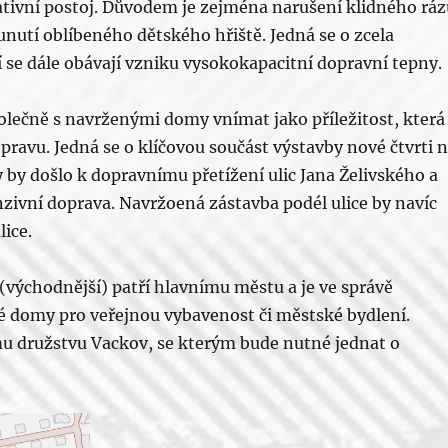
tivní postoj. Důvodem je zejména narušení klidného ráz
unutí oblíbeného dětského hřiště. Jedná se o zcela
lí se dále obávají vzniku vysokokapacitní dopravní tepny.
polečně s navrženými domy vnímat jako příležitost, která
opravu. Jedná se o klíčovou součást výstavby nové čtvrti 
 by došlo k dopravnímu přetížení ulic Jana Želivského a
nzivní doprava. Navržoená zástavba podél ulice by navíc
lice.
východnější) patří hlavnímu městu a je ve správě
né domy pro veřejnou vybavenost či městské bydlení.
 družstvu Vackov, se kterým bude nutné jednat o