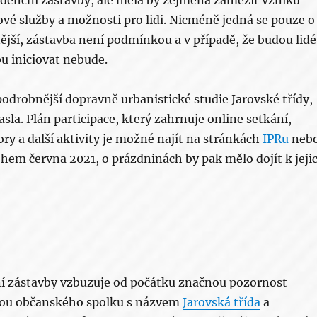
vé služby a možnosti pro lidi. Nicméně jedná se pouze o
nější, zástavba není podmínkou a v případě, že budou lidé
vbu iniciovat nebude.
odrobnější dopravně urbanistické studie Jarovské třídy,
la. Plán participace, který zahrnuje online setkání,
y a další aktivity je možné najít na stránkách
IPRu
neb
hem června 2021, o prázdninách by pak mělo dojít k jeji
lní zástavby vzbuzuje od počátku značnou pozornost
rmou občanského spolku s názvem
Jarovská třída
a