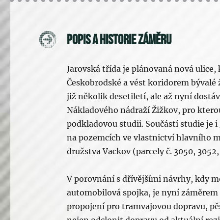
Popis a historie záměru
Jarovská třída je plánovaná nová ulice
Českobrodské a vést koridorem bývalé ž
již několik desetiletí, ale až nyní do
Nákladového nádraží Žižkov, pro kterou 
podkladovou studii. Součástí studie je i
na pozemcích ve vlastnictví hlavního m
družstva Vackov (parcely č. 3050, 3052,
V porovnání s dřívějšími návrhy, kdy m
automobilová spojka, je nyní záměrem 
propojení pro tramvajovou dopravu, pěší
nejen odclonit dopravu od aktuální rez