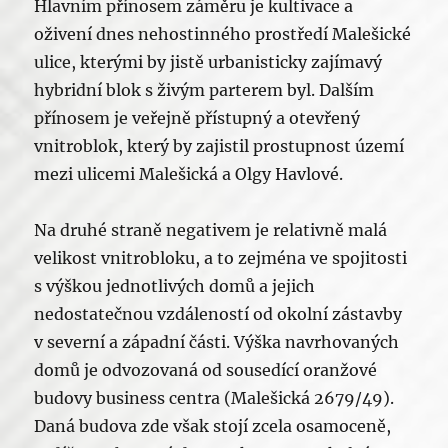
Hlavním přínosem záměru je kultivace a
oživení dnes nehostinného prostředí Malešické
ulice, kterými by jistě urbanisticky zajímavý
hybridní blok s živým parterem byl. Dalším
přínosem je veřejně přístupný a otevřený
vnitroblok, který by zajistil prostupnost území
mezi ulicemi Malešická a Olgy Havlové.
Na druhé straně negativem je relativně malá
velikost vnitrobloku, a to zejména ve spojitosti
s výškou jednotlivých domů a jejich
nedostatečnou vzdáleností od okolní zástavby
v severní a západní části. Výška navrhovaných
domů je odvozovaná od sousedící oranžové
budovy business centra (Malešická 2679/49).
Daná budova zde však stojí zcela osamoceně,