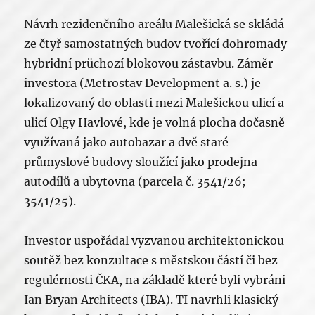
Návrh rezidenčního areálu Malešická se skládá
ze čtyř samostatných budov tvořící dohromady
hybridní průchozí blokovou zástavbu. Záměr
investora (Metrostav Development a. s.) je
lokalizovaný do oblasti mezi Malešickou ulicí a
ulicí Olgy Havlové, kde je volná plocha dočasně
využívaná jako autobazar a dvě staré
průmyslové budovy sloužící jako prodejna
autodílů a ubytovna (parcela č. 3541/26;
3541/25).
Investor uspořádal vyzvanou architektonickou
soutěž bez konzultace s městskou částí či bez
regulérnosti ČKA, na základě které byli vybráni
Ian Bryan Architects (IBA). TI navrhli klasický