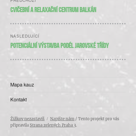
PŘEDCHOZÍ
pro
Předchozí
Cvičební a relaxační centrum Balkán
příspěvek:
příspěvek
NÁSLEDUJÍCÍ
Následující
Potenciální výstavba podél Jarovské třídy
příspěvek:
Mapa kauz
Kontakt
Žižkov nezastavíš
Napište nám
/ Tento projekt pro vás
připravila
Strana zelených Praha 3
.