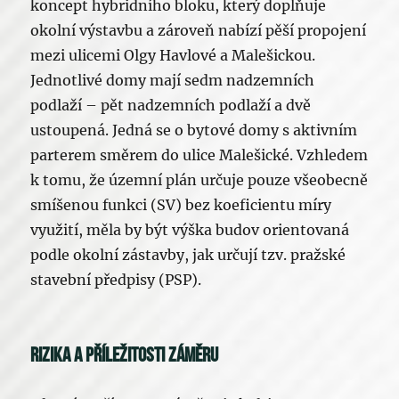
koncept hybridního bloku, který doplňuje
okolní výstavbu a zároveň nabízí pěší propojení
mezi ulicemi Olgy Havlové a Malešickou.
Jednotlivé domy mají sedm nadzemních
podlaží – pět nadzemních podlaží a dvě
ustoupená. Jedná se o bytové domy s aktivním
parterem směrem do ulice Malešické. Vzhledem
k tomu, že územní plán určuje pouze všeobecně
smíšenou funkci (SV) bez koeficientu míry
využití, měla by být výška budov orientovaná
podle okolní zástavby, jak určují tzv. pražské
stavební předpisy (PSP).
Rizika a příležitosti záměru