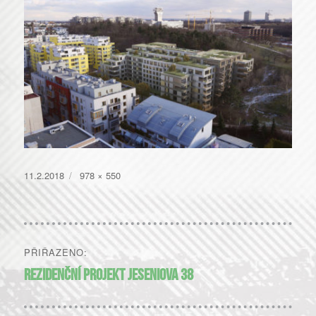
Publikováno:
Původní
11.2.2018
978 × 550
velikost:
Navigace
PŘIŘAZENO:
pro
Rezidenční projekt Jeseniova 38
příspěvek