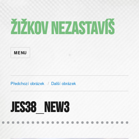
Žižkov nezastavíš
MENU
Předchozí obrázek
Další obrázek
jes38_new3