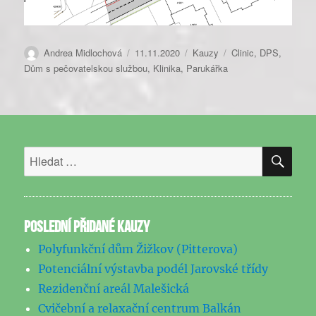
Autor:
Publikováno:
Rubriky:
Štítky:
Andrea Midlochová
11.11.2020
Kauzy
Clinic
,
DPS
,
Dům s pečovatelskou službou
,
Klinika
,
Parukářka
HLE
Hledat:
POSLEDNÍ PŘIDANÉ KAUZY
Polyfunkční dům Žižkov (Pitterova)
Potenciální výstavba podél Jarovské třídy
Rezidenční areál Malešická
Cvičební a relaxační centrum Balkán