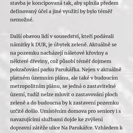
stavba je koncipovaná tak, aby splnila předem
definovaný účel a jiné využití by bylo téměř
nemožné.
Další obavou lidí v sousedství, kteří podávali
námitky k DUR, je úbytek zeleně. Aktuálně se
na pozemku nacházejí náletové křoviny a
některé dřeviny, což působí téměř dojmem
pokračování parku Parukářka. Nejen v aktuálně
platném územním plánu, ale také v budoucím
metropolitním plánu, se jedná o zastavitelné
území, tudíž nelze mluvit o zastavování ploch
zeleně a do budoucna by k zastavení pozemku
určitě došlo. Umístěním domova pro seniory i s
navazujícími službami dojde ke zvýšení
dopravní zátěže ulice Na Parukářce. Vzhledem k