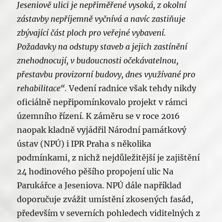
Jeseniově ulici je nepřiměřené vysoká, z okolní
zástavby nepříjemně vyčnívá a navíc zastiňuje
zbývající část ploch pro veřejné vybavení.
Požadavky na odstupy staveb a jejich zastínění
znehodnocují, v budoucnosti očekávatelnou,
přestavbu provizorní budovy, dnes využívané pro
rehabilitace“.
Vedení radnice však tehdy nikdy
oficiálně nepřipomínkovalo projekt v rámci
územního řízení. K záměru se v roce 2016
naopak kladně vyjádřil Národní památkový
ústav (NPÚ) i IPR Praha s několika
podmínkami, z nichž nejdůležitější je zajištění
24 hodinového pěšího propojení ulic Na
Parukářce a Jeseniova. NPÚ dále například
doporučuje zvážit umístění zkosených fasád,
především v severních pohledech viditelných z