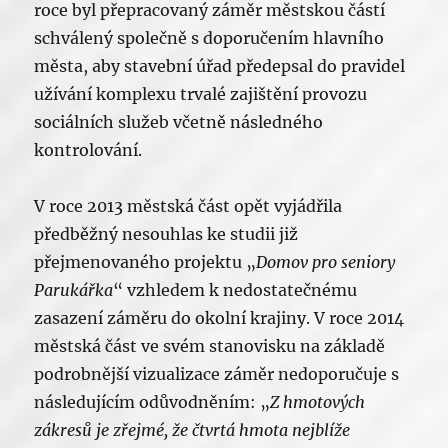
roce byl přepracovaný záměr městskou částí
schválený společně s doporučením hlavního
města, aby stavební úřad předepsal do pravidel
užívání komplexu trvalé zajištění provozu
sociálních služeb včetně následného
kontrolování.
V roce 2013 městská část opět vyjádřila
předběžný nesouhlas ke studii již
přejmenovaného projektu „
Domov pro seniory
Parukářka
“ vzhledem k nedostatečnému
zasazení záměru do okolní krajiny. V roce 2014
městská část ve svém stanovisku na základě
podrobnější vizualizace záměr nedoporučuje s
následujícím odůvodněním: „
Z hmotových
zákresů je zřejmé, že čtvrtá hmota nejblíže