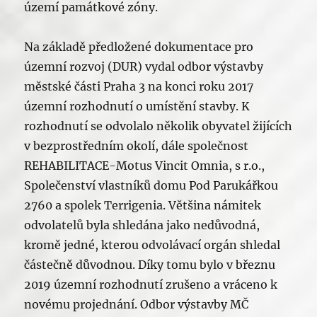
území památkové zóny.
Na základě předložené dokumentace pro
územní rozvoj (DUR) vydal odbor výstavby
městské části Praha 3 na konci roku 2017
územní rozhodnutí o umístění stavby. K
rozhodnutí se odvolalo několik obyvatel žijících
v bezprostředním okolí, dále společnost
REHABILITACE-Motus Vincit Omnia, s r.o.,
Společenství vlastníků domu Pod Parukářkou
2760 a spolek Terrigenia. Většina námitek
odvolatelů byla shledána jako nedůvodná,
kromě jedné, kterou odvolávací orgán shledal
částečně důvodnou. Díky tomu bylo v březnu
2019 územní rozhodnutí zrušeno a vráceno k
novému projednání. Odbor výstavby MČ