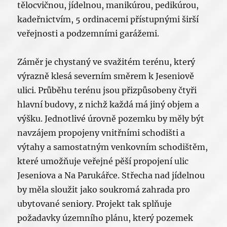
tělocvičnou, jídelnou, manikúrou, pedikúrou,
kadeřnictvím, 5 ordinacemi přístupnými širší
veřejnosti a podzemními garážemi.
Záměr je chystaný ve svažitém terénu, který
výrazně klesá severním směrem k Jeseniově
ulici. Průběhu terénu jsou přizpůsobeny čtyři
hlavní budovy, z nichž každá má jiný objem a
výšku. Jednotlivé úrovně pozemku by měly být
navzájem propojeny vnitřními schodišti a
výtahy a samostatným venkovním schodištěm,
které umožňuje veřejné pěší propojení ulic
Jeseniova a Na Parukářce. Střecha nad jídelnou
by měla sloužit jako soukromá zahrada pro
ubytované seniory. Projekt tak splňuje
požadavky územního plánu, který pozemek