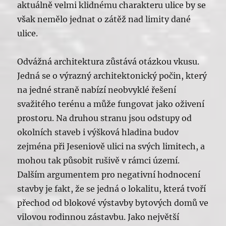
aktuálně velmi klidnému charakteru ulice by se
však nemělo jednat o zátěž nad limity dané
ulice.
Odvážná architektura zůstává otázkou vkusu.
Jedná se o výrazný architektonický počin, který
na jedné straně nabízí neobvyklé řešení
svažitého terénu a může fungovat jako oživení
prostoru. Na druhou stranu jsou odstupy od
okolních staveb i výšková hladina budov
zejména při Jeseniově ulici na svých limitech, a
mohou tak působit rušivě v rámci území.
Dalším argumentem pro negativní hodnocení
stavby je fakt, že se jedná o lokalitu, která tvoří
přechod od blokové výstavby bytových domů ve
vilovou rodinnou zástavbu. Jako největší