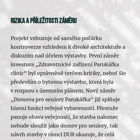
Rizika a příležitosti záměru
Projekt vzbuzuje od samého počátku
kontroverze vzhledem k divoké architektuře a
diskuzím nad účelem výstavby. První záměr
investora „Zdravotnické zařízení Parukářka
clinic“ byl oprávněně terčem kritiky, neboť šlo
především o bytovou výstavbu, která byla
v rozporu s územním plánem. Nový záměr
„Domova pro seniory Parukářka“ již splňuje
hlavní funkci veřejné vybavenosti. Přestože
panuje obava veřejnosti, že stavba nakonec
nebude sloužit jako domov pro seniory, tak
návrh stavby v rámci DUR ukazuje, že celá