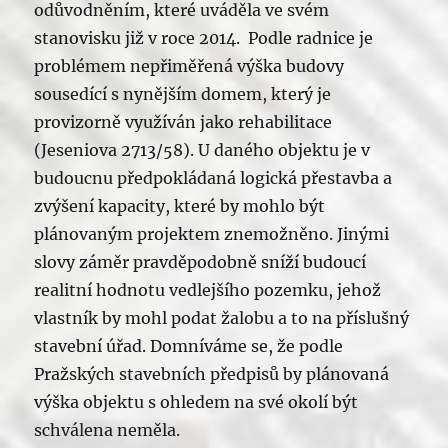
odůvodněním, které uváděla ve svém
stanovisku již v roce 2014. Podle radnice je
problémem nepřiměřená výška budovy
sousedící s nynějším domem, který je
provizorně využíván jako rehabilitace
(Jeseniova 2713/58). U daného objektu je v
budoucnu předpokládaná logická přestavba a
zvýšení kapacity, které by mohlo být
plánovaným projektem znemožněno. Jinými
slovy záměr pravděpodobně sníží budoucí
realitní hodnotu vedlejšího pozemku, jehož
vlastník by mohl podat žalobu a to na příslušný
stavební úřad. Domníváme se, že podle
Pražských stavebních předpisů by plánovaná
výška objektu s ohledem na své okolí být
schválena neměla.